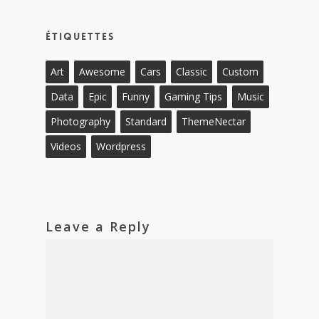
Étiquettes
Art
Awesome
Cars
Classic
Custom
Data
Epic
Funny
Gaming Tips
Music
Photography
Standard
ThemeNectar
Videos
Wordpress
Leave a Reply