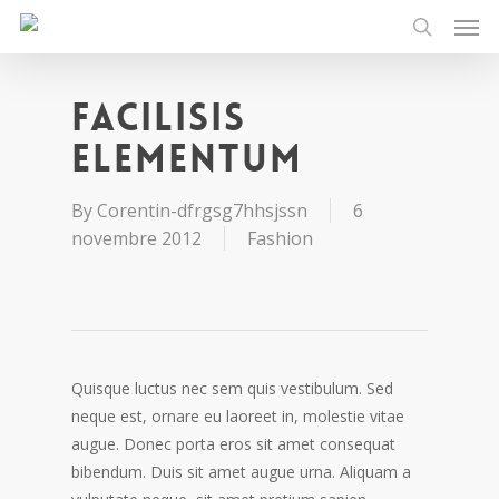
Men
Skip
to
search
main
content
Facilisis
Elementum
By
Corentin-dfrgsg7hhsjssn
6
novembre 2012
Fashion
Quisque luctus nec sem quis vestibulum. Sed
neque est, ornare eu laoreet in, molestie vitae
augue.
Donec porta eros sit amet consequat
bibendum. Duis sit amet augue urna. Aliquam a