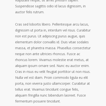
vulputate neque, sit amet pretium sapien.
Suspendisse sagittis odio id lacus dignissim, in
auctor felis rutrum.
Cras sed lobortis libero. Pellentesque arcu lacus,
dignissim ut porta in, interdum vel risus. Curabitur
non est purus. Ut adipiscing purus augue, quis
elementum dolor convallis id. Duis vitae sodales
massa, et pharetra massa. Phasellus consectetur
neque non ante ultricies rhoncus. Fusce ac
rhoncus lorem. Vivamus molestie erat metus, at
aliquam ipsum ornare sed. Nunc eu auctor enim.
Cras in risus eu velit feugiat porttitor ut non risus.
Nulla vel est diam. Proin commodo ligula eu elit
porta, non viverra justo ullamcorper. Curabitur at
tellus erat. Vivamus tincidunt congue felis,
aliquam fringilla nunc bibendum laoreet. Fusce
fermentum posuere tincidunt.