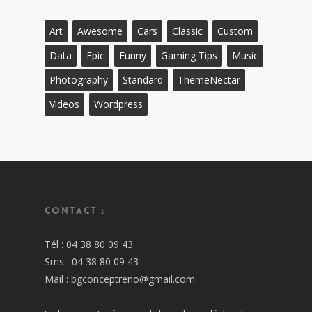
Art
Awesome
Cars
Classic
Custom
Data
Epic
Funny
Gaming Tips
Music
Photography
Standard
ThemeNectar
Videos
Wordpress
Contact :
Tél : 04 38 80 09 43
Sms : 04 38 80 09 43
Mail : bgconceptreno@gmail.com