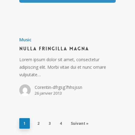
Music
Nulla fringilla magna
Lorem ipsum dolor sit amet, consectetur
adipiscing elit. Morbi vitae dui et nunc ornare
vulputate…
Corentin-dfrgsg7hhsjssn
26 janvier 2013
2
3
4
Suivant »
1