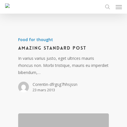
Men
Skip
to
search
main
content
Food for thought
Amazing standard post
In varius varius justo, eget ultrices mauris
rhoncus non. Morbi tristique, mauris eu imperdiet
bibendum,…
Corentin-dfrgsg7hhsjssn
23 mars 2013